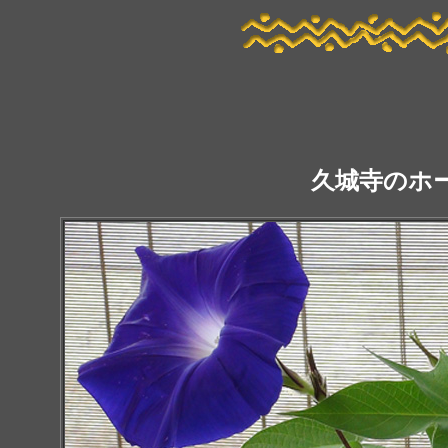
久城寺のホ