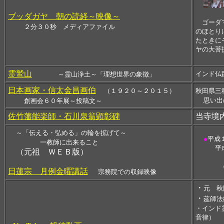
ブッダガヤ 朝の読経～映像～
ゴーダマ
２分３０秒 メディアファイル
のほとり
たときに
ヤの大菩
～タイ
霊鷲山
インド仏
～霊山浄土～「理想世界の象徴」
日本画家・信太金昌画伯
（１９２０～２０１５）
秋田県三
思い出
創画会６０年展～投稿文～
佐竹藩能楽師・石川泉翁顕彰碑
当寺境
～「伝える・弘める」の輪を拡げて～
●
平成
一教師に出来ること
平成１
（元祖 ＷＥＢ版）
日蓮宗 月例金曜講話
宗務院での収録映像
・
元
秋
・
莚師法
・インド
音律）