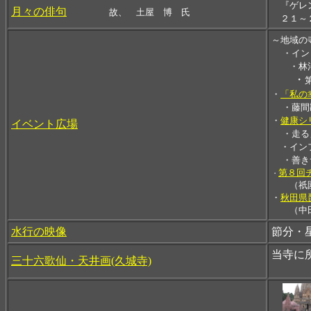
『
ゲレ
月々の俳句
故、 土屋 博 氏
２１～２
～地域の
・イン
・
林
・
・
「私の
・藤間
・
健康シ
イベント広場
・走る
・インフ
・善き
第８回
・
（祇園精
・
秋田県
（中田朝
水行の映像
節分・
当寺に
三十六歌仙・天井画(久城寺)
〈佐竹