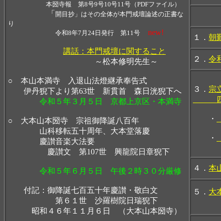
本圀寺報 第8号9号10号11号（PDFファイル）
「
開目抄」はその全体が本門戒壇論述の正書な
り
new!
令和8年7月24日発行 第11号
１．
朝
講話：本門戒壇に関すること
２．
令
～松本修明先生～
○ 本山本満寺 入退山法燈継承奉告式
３．
宗
伊丹猊下より第63世 新貫首 森日洸猊下へ
四信
令和５年３月５日 京都上京区・本満寺
・
○ 大本山本圀寺 宗祖御降誕八百年
山科移転五十周年、大本堂落慶
・
慶讃音楽大法要
慶讃文 第107世 興龍院日章猊下
４．
本
令和５年６月５日 午後２時３０分厳修
付記：御降誕七百五十年慶讃・敬白文
５．
大
第６１世 沙羅樹院日瑞猊下
収録
昭和４６年１１月６日 （大本山本圀寺）