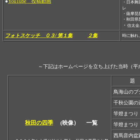
●
YouTube 投稿動画
・日本
レ
・薩摩琵
・
秋田県
・
信太金
フォトスケッチ ０３/
第１集
２集
時に触れ
～下記はホームページを立ち上げた当時（平
題
鳥海山のブ
千秋公園の
竿燈まつり
秋田の四季
(映像） 一覧
竿燈まつり
西馬音内盆