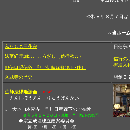
令和８年８月７日は
～当ホー
私たちの日蓮宗
日蓮宗
法華経読誦のこころざし（信行教典）
信行の
御遺文
但信口唱信条十則（伊藤瑞叡猊下･作）
久城寺の歴史
開創５
莚師法縁隆源会
new!
えんしぼうえん りゅうげんかい
○ 大本山本圀寺 早川日章猊下のご布教
令和５年１月２６日～現燈 早川猊下の発問
◆宗立戒壇建立建案委員会
第2回 3回 5回 6回
7回