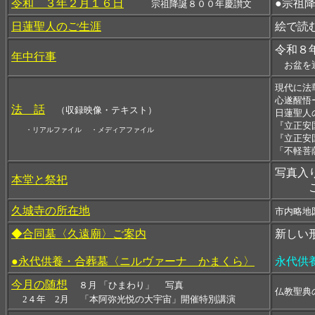
令和 ３年２月１６日
●宗祖
宗祖降誕８００年慶讃文
日蓮聖人のご生涯
絵で読
令和８
年中行事
お盆を
現代に法
心遂醒悟
法 話
（収録映像・テキスト）
日蓮聖人
『立正安
・リアルファイル ・メディアファイル
『立正安
「不軽菩
写真入
本堂と祭祀
ご本
久城寺の所在地
市内略地
◆合同墓〈久遠廟〉ご案内
新しい
●永代供養・合葬墓〈ニルヴァーナ かまくら〉
永代供
今月の随想
８月 「ひまわり」
写真
仏教聖典
2４年 2月
「本阿弥光悦の大宇宙」開催特別講演