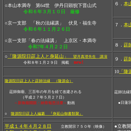
６．
本
○本山本満寺 第64世 伊丹日顕猊下晋山式
収録
令和６年３月１０日 厳修
○京一支部 「秋の法縁講」 伏見・福生寺
７．
本
令和６年１１月２６日
収録
○京一支部「春の法縁講」 上京区・本満寺
８．
莚
令和7年４月２２日
○
「隆源院日莚上人と身延山」
望月真澄先生 講演
９．
莚
new!
令和８年１月２９日 掲載
10
「隆
隆源院日莚上人と莚師法縁 （隆源会）
莚師御廟、三百年の年月を経て改建される
莚師法縁
（平成２７年５月２７日）
●日蓮
～新御廟開眼・納骨報恩法要～
動画
○
隆源院日莚上人編纂 『身延山御書類聚』
平成１４年４月２８日
●立教
立教開宗７５０年（映像）