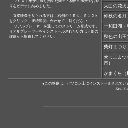
２００１年から撮り始めた郷土・秋田の風景やお祭
大曲の花火
りをビデオに納めました。
直接映像を見られる方は、右側の４５ｋ、５１２ｋ
仲秋の名月
をクリック、接続速度に合わせてご覧ください。
十和田湖・
リアルプレーヤーを通してのストリーム形式です。
リアルプレーヤーをインストールされたい方は下部の
秋色の山王
詳細から取得してください。
柴灯まつり
犬っこまつ
市）
かまくら（
●この映像は、パソコン上にインストールされてい
Real Player(Real 