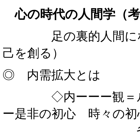
心の時代の人間学（
足の裏的人間になれ
己を創る）
◎ 内需拡大とは
◇内ーーー観＝ル
ー是非の初心 時々の初
省＝反