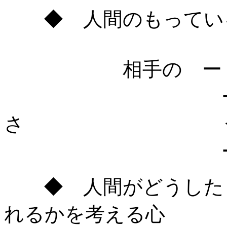
◆ 人間のもっている
相手の ー 身
ー 
さ うけとる
ー 立場
◆ 人間がどうしたら
れるかを考える心