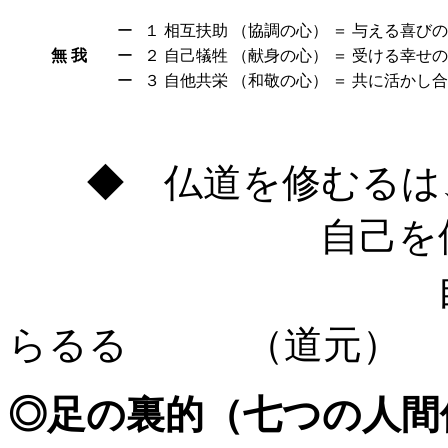
ー
１
相互扶助
（協調の心）
＝
与える喜びの
無 我
ー
２
自己犠牲
（献身の心）
＝
受ける幸せの
ー
３
自他共栄
（和敬の心）
＝
共に活かし合
◆ 仏道を修むるは、
自己を修むるは
自己を忘るる
らるる （道元）
◎足の裏的（七つの人間