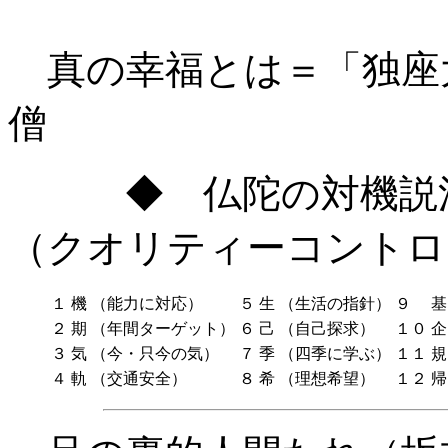
真の幸福とは＝「独座
僧
◆ 仏陀の対機説法
（クオリティーコントロ
１
機
（能力に対応）
５
生
（生活の指針）
９
基
２
期
（年間ターゲット）
６
己
（自己探求）
１０
企
３
気
（今・只今の気）
７
季
（四季に学ぶ）
１１
規
４
軌
（交通安全）
８
希
（理想希望）
１２
帰