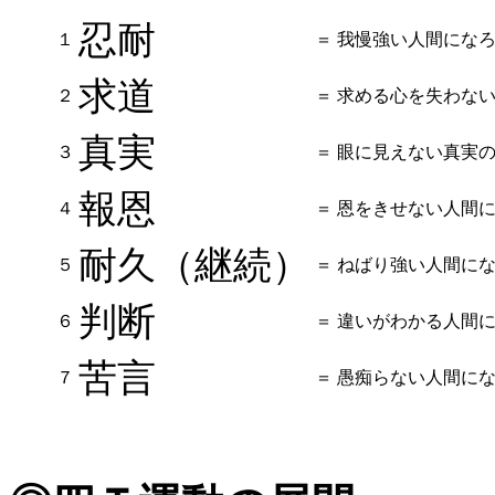
忍耐
１
＝
我慢強い人間にな
求道
２
＝
求める心を失わな
真実
３
＝
眼に見えない真実
報恩
４
＝
恩をきせない人間
耐久（継続）
５
＝
ねばり強い人間に
判断
６
＝
違いがわかる人間
苦言
７
＝
愚痴らない人間に