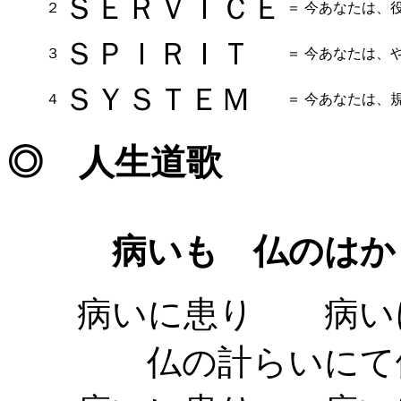
ＳＥＲＶＩＣＥ
２
＝
今あなたは、
ＳＰＩＲＩＴ
３
＝
今あなたは、
ＳＹＳＴＥＭ
４
＝
今あなたは、
◎ 人生道歌
病いも 仏のはか
病いに患り 病いに
仏の計らいにて