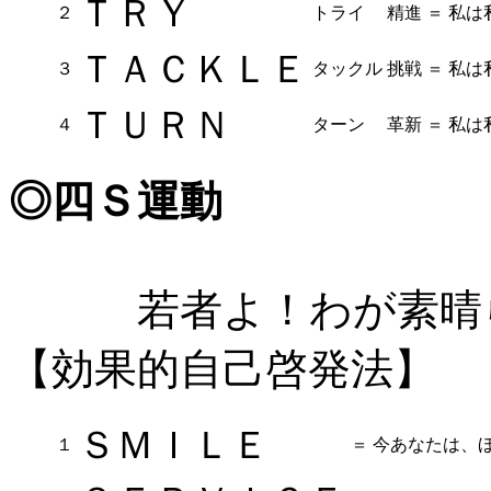
ＴＲＹ
２
トライ
精進
＝
私は
ＴＡＣＫＬＥ
３
タックル
挑戦
＝
私は
ＴＵＲＮ
４
ターン
革新
＝
私は
◎四Ｓ運動
若者よ！わが素晴
【効果的自己啓発法】
ＳＭＩＬＥ
１
＝
今あなたは、