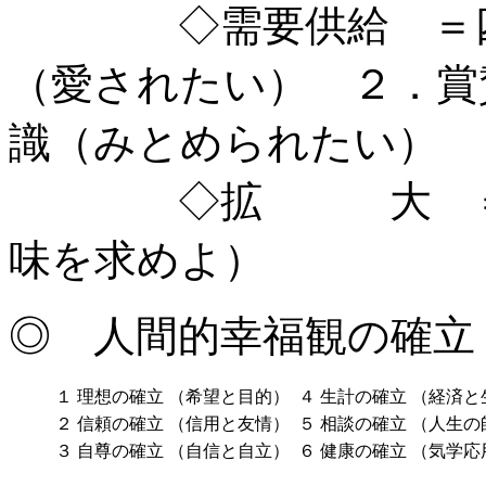
◇需要供給 ＝四求
（愛されたい） ２．賞
識（みとめられたい） 
◇拡 大 ＝未知
味を求めよ）
◎ 人間的幸福観の確立
１
理想の確立
（希望と目的）
４
生計の確立
（経済と
２
信頼の確立
（信用と友情）
５
相談の確立
（人生の
３
自尊の確立
（自信と自立）
６
健康の確立
（気学応