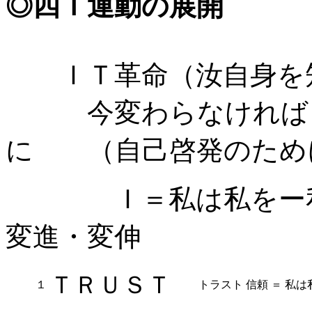
◎四Ｔ運動の展開
ＩＴ革命（汝自身を知
今変わらなければ 
に （自己啓発のため
Ｉ＝私は私をー
変進・変伸
ＴＲＵＳＴ
１
トラスト
信頼
＝
私は